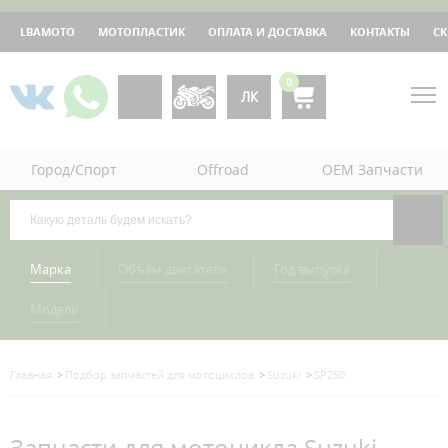
LBAMOTO
МОТОПЛАСТИК
ОПЛАТА И ДОСТАВКА
КОНТАКТЫ
С
0
ЛК
Город/Спорт
Offroad
OEM Запчасти
Марка
Объём двигателя
Год выпуска
Модель
Главная
Подбор запчастей для мотоциклов
Suzuki
SP250