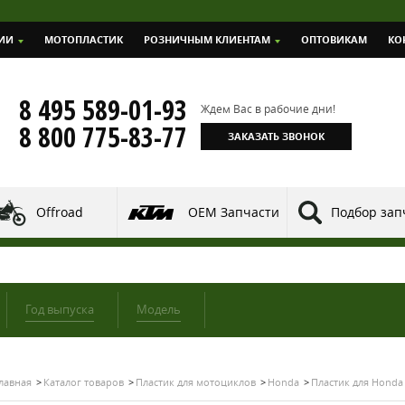
ИИ
МОТОПЛАСТИК
РОЗНИЧНЫМ КЛИЕНТАМ
ОПТОВИКАМ
КО
8 495 589-01-93
Ждем Вас в рабочие дни!
8 800 775-83-77
ЗАКАЗАТЬ ЗВОНОК
Offroad
OEM Запчасти
Подбор зап
Год выпуска
Модель
лавная
Каталог товаров
Пластик для мотоциклов
Honda
Пластик для Honda 