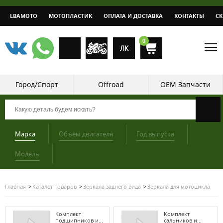
LBAMOTO
МОТОПЛАСТИК
ОПЛАТА И ДОСТАВКА
КОНТАКТЫ
С
0
ЛК
Город/Спорт
Offroad
OEM Запчасти
Марка
Объём двигателя
Год выпуска
Модель
Главная
Каталог товаров
Зеркала заднего вида
Зеркала для мотоцикла
Комплект
Комплект
подшипников и...
сальников и...