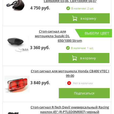
CBR600RR 03-06, CBR1000RR 04-07
4 750 руб.
В наличии: 2 шт.
в корзину
Стоп-сигнал для
ВЫБЕРИ ЦВЕТ
мотоцикла Suzuki DL
650/1000 Strom
3 360 руб.
В наличии: 1 шт.
в корзину
Стоп сигнал для мотоцикла Honda CB400 VTEC I
99-00
3 840 руб.
Нет в наличии
Подписаться
Стоп-сигнал R-Tech Devil универсальный Racing
наклон 45° (R-PTLED0NR007) черный