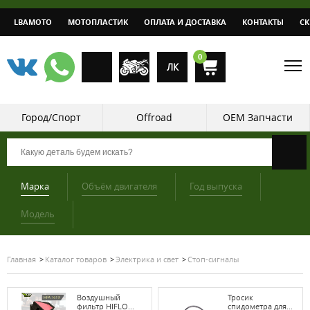
LBAMOTO
МОТОПЛАСТИК
ОПЛАТА И ДОСТАВКА
КОНТАКТЫ
С
0
ЛК
Город/Спорт
Offroad
OEM Запчасти
Марка
Объём двигателя
Год выпуска
Модель
Главная
Каталог товаров
Электрика и свет
Стоп-сигналы
Воздушный
Тросик
фильтр HIFLO...
спидометра для...