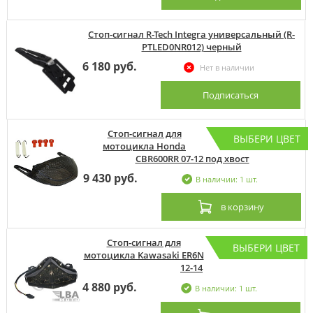
Стоп-сигнал R-Tech Integra универсальный (R-
PTLED0NR012) черный
6 180 руб.
Нет в наличии
Подписаться
Стоп-сигнал для
ВЫБЕРИ ЦВЕТ
мотоцикла Honda
CBR600RR 07-12 под хвост
9 430 руб.
В наличии: 1 шт.
в корзину
Стоп-сигнал для
ВЫБЕРИ ЦВЕТ
мотоцикла Kawasaki ER6N
12-14
4 880 руб.
В наличии: 1 шт.