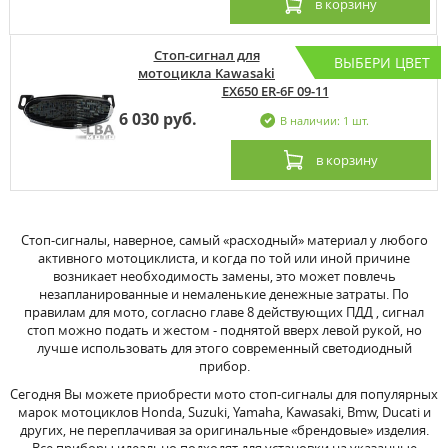
в корзину
Стоп-сигнал для
ВЫБЕРИ ЦВЕТ
мотоцикла Kawasaki
EX650 ER-6F 09-11
6 030 руб.
В наличии: 1 шт.
в корзину
Стоп-сигналы, наверное, самый «расходный» материал у любого
активного мотоциклиста, и когда по той или иной причине
возникает необходимость замены, это может повлечь
незапланированные и немаленькие денежные затраты. По
правилам для мото, согласно главе 8 действующих ПДД , сигнал
стоп можно подать и жестом - поднятой вверх левой рукой, но
лучше использовать для этого современный светодиодный
прибор.
Сегодня Вы можете приобрести мото стоп-сигналы для популярных
марок мотоциклов Honda, Suzuki, Yamaha, Kawasaki, Bmw, Ducati и
других, не переплачивая за оригинальные «брендовые» изделия.