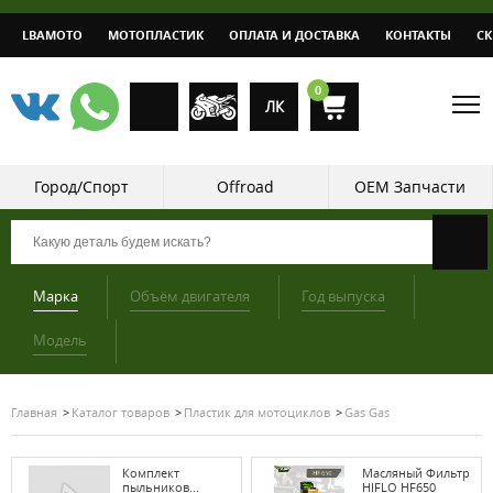
LBAMOTO
МОТОПЛАСТИК
ОПЛАТА И ДОСТАВКА
КОНТАКТЫ
С
0
ЛК
Город/Спорт
Offroad
OEM Запчасти
Марка
Объём двигателя
Год выпуска
Модель
Главная
Каталог товаров
Пластик для мотоциклов
Gas Gas
Комплект
Масляный Фильтр
пыльников...
HIFLO HF650