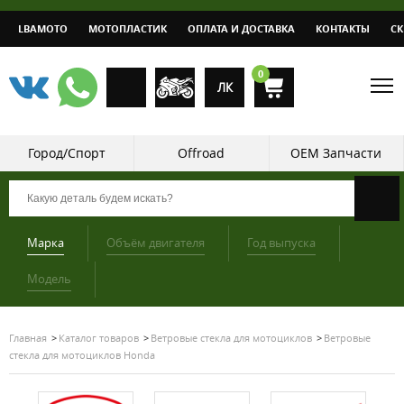
LBAMOTO
МОТОПЛАСТИК
ОПЛАТА И ДОСТАВКА
КОНТАКТЫ
С
0
ЛК
Город/Спорт
Offroad
OEM Запчасти
Марка
Объём двигателя
Год выпуска
Модель
Главная
Каталог товаров
Ветровые стекла для мотоциклов
Ветровые
стекла для мотоциклов Honda