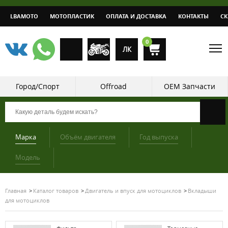
LBAMOTO
МОТОПЛАСТИК
ОПЛАТА И ДОСТАВКА
КОНТАКТЫ
С
0
ЛК
Город/Спорт
Offroad
OEM Запчасти
Марка
Объём двигателя
Год выпуска
Модель
Главная
Каталог товаров
Двигатель и впуск для мотоциклов
Вкладыши
для мотоциклов