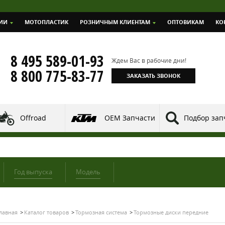
ИИ
МОТОПЛАСТИК
РОЗНИЧНЫМ КЛИЕНТАМ
ОПТОВИКАМ
КО
8 495 589-01-93
Ждем Вас в рабочие дни!
8 800 775-83-77
ЗАКАЗАТЬ ЗВОНОК
Offroad
OEM Запчасти
Подбор зап
Год выпуска
Модель
лавная
Каталог товаров
Тормозная система
Тормозные диски передние