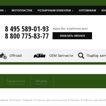
ИИ
МОТОПЛАСТИК
РОЗНИЧНЫМ КЛИЕНТАМ
ОПТОВИКАМ
КО
8 495 589-01-93
Ждем Вас в рабочие дни!
8 800 775-83-77
ЗАКАЗАТЬ ЗВОНОК
Offroad
OEM Запчасти
Подбор зап
Год выпуска
Модель
лавная
Каталог товаров
Пластик для мотоциклов
Yamaha
Пластик для Yamah