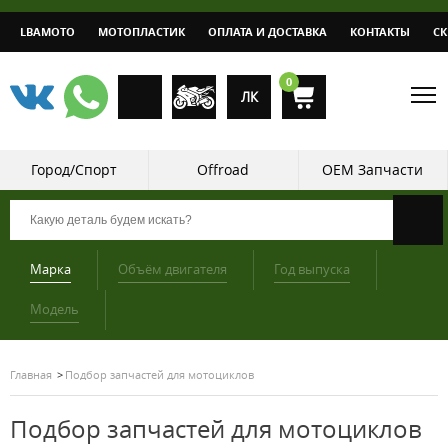
LBAMOTO
МОТОПЛАСТИК
ОПЛАТА И ДОСТАВКА
КОНТАКТЫ
С
0
ЛК
Город/Спорт
Offroad
OEM Запчасти
Марка
Объём двигателя
Год выпуска
Модель
Главная
Подбор запчастей для мотоциклов
Подбор запчастей для мотоциклов