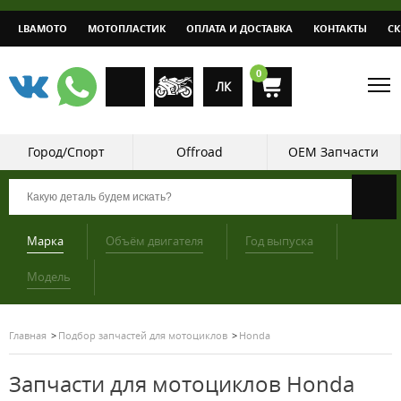
LBAMOTO
МОТОПЛАСТИК
ОПЛАТА И ДОСТАВКА
КОНТАКТЫ
С
0
ЛК
Город/Спорт
Offroad
OEM Запчасти
Марка
Объём двигателя
Год выпуска
Модель
Главная
Подбор запчастей для мотоциклов
Honda
Запчасти для мотоциклов Honda