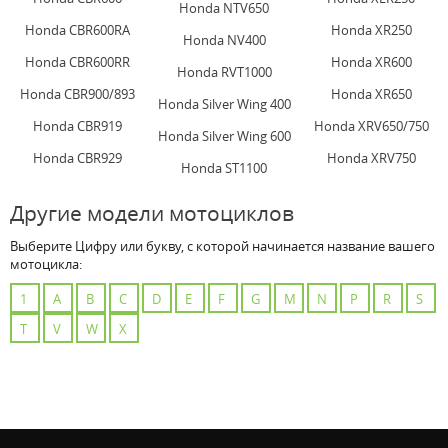
Honda NTV650
Honda CBR600RA
Honda XR250
Honda NV400
Honda CBR600RR
Honda XR600
Honda RVT1000
Honda CBR900/893
Honda XR650
Honda Silver Wing 400
Honda CBR919
Honda XRV650/750
Honda Silver Wing 600
Honda CBR929
Honda XRV750
Honda ST1100
Другие модели мотоциклов
Выберите Цифру или букву, с которой начинается название вашего
мотоцикла:
1
A
B
C
D
E
F
G
M
N
P
R
S
T
V
W
X