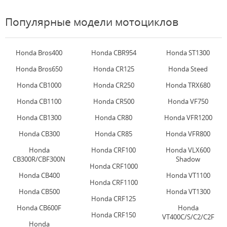
Популярные модели мотоциклов
Honda Bros400
Honda CBR954
Honda ST1300
Honda Bros650
Honda CR125
Honda Steed
Honda CB1000
Honda CR250
Honda TRX680
Honda CB1100
Honda CR500
Honda VF750
Honda CB1300
Honda CR80
Honda VFR1200
Honda CB300
Honda CR85
Honda VFR800
Honda
Honda CRF100
Honda VLX600
CB300R/CBF300N
Shadow
Honda CRF1000
Honda CB400
Honda VT1100
Honda CRF1100
Honda CB500
Honda VT1300
Honda CRF125
Honda CB600F
Honda
Honda CRF150
VT400C/S/C2/C2F
Honda