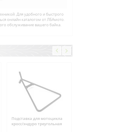
ехникой. Для удобного и быстрого
ться онлайн каталогом от ЛБАмото.
кого обслуживание вашего байка.
Подставка для мотоцикла
Фишка реле зарядки 6
кросс/эндуро треугольная
контактов Suzuki, CAN-AM
ARCTIC CAT, Yamaha, Hond