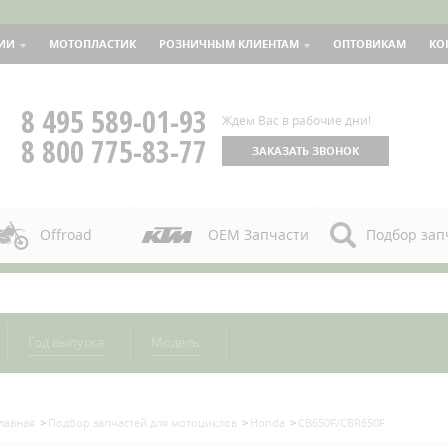
ИИ
МОТОПЛАСТИК
РОЗНИЧНЫМ КЛИЕНТАМ
ОПТОВИКАМ
КО
8 495 589-01-93
Ждем Вас в рабочие дни!
8 800 775-83-77
ЗАКАЗАТЬ ЗВОНОК
Offroad
OEM Запчасти
Подбор зап
Год выпуска
Модель
лавная
Подбор запчастей для мотоциклов
Honda
CB650F/CBR650F