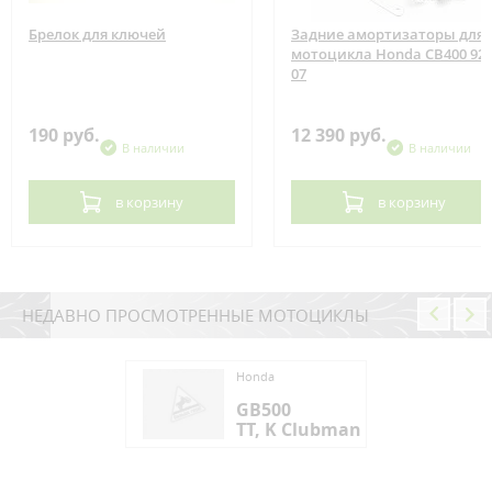
Брелок для ключей
Задние амортизаторы для
мотоцикла Honda CB400 92-
07
190 руб.
12 390 руб.
В наличии
В наличии
в корзину
в корзину
НЕДАВНО ПРОСМОТРЕННЫЕ МОТОЦИКЛЫ
da
Honda
500
GB500
, K Clubman
TT, K Clubman
da