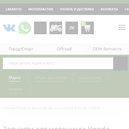
LBAMOTO
МОТОПЛАСТИК
ОПЛАТА И ДОСТАВКА
КОНТАКТЫ
С
0
ЛК
Город/Спорт
Offroad
OEM Запчасти
Марка
Объём двигателя
Год выпуска
Модель
Главная
Подбор запчастей для мотоциклов
Honda
GB500