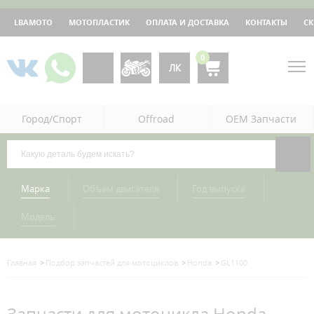
LBAMOTO
МОТОПЛАСТИК
ОПЛАТА И ДОСТАВКА
КОНТАКТЫ
С
0
ЛК
Город/Спорт
Offroad
OEM Запчасти
Марка
Объём двигателя
Год выпуска
Модель
Главная
Подбор запчастей для мотоциклов
Honda
GL1100