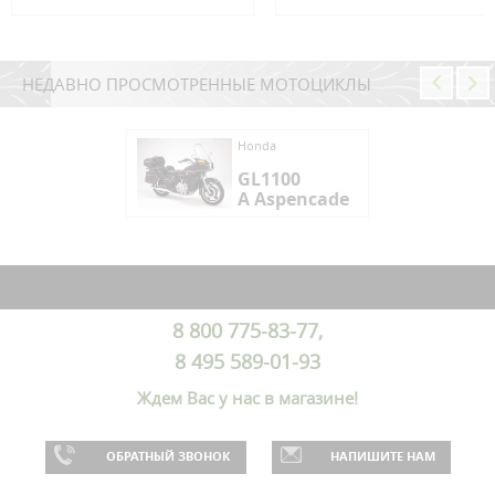
НЕДАВНО ПРОСМОТРЕННЫЕ МОТОЦИКЛЫ
da
Honda
1100
GL1100
Aspencade
A Aspencade
da
1100
Aspencade
8 800 775-83-77,
8 495 589-01-93
Ждем Вас у нас в магазине!
ОБРАТНЫЙ ЗВОНОК
НАПИШИТЕ НАМ