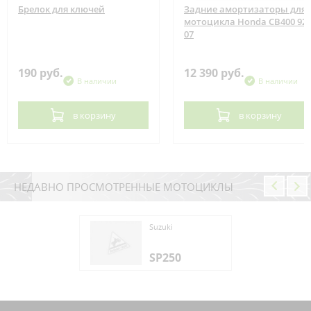
Брелок для ключей
Задние амортизаторы для
мотоцикла Honda CB400 92-
07
190 руб.
12 390 руб.
В наличии
В наличии
в корзину
в корзину
НЕДАВНО ПРОСМОТРЕННЫЕ МОТОЦИКЛЫ
ki
Suzuki
250
SP250
ki