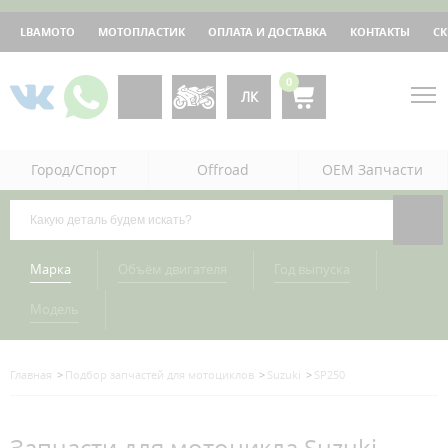
LBAMOTO
МОТОПЛАСТИК
ОПЛАТА И ДОСТАВКА
КОНТАКТЫ
С
0
ЛК
Город/Спорт
Offroad
OEM Запчасти
Марка
Объём двигателя
Год выпуска
Модель
Главная
Подбор запчастей для мотоциклов
Suzuki
SP250