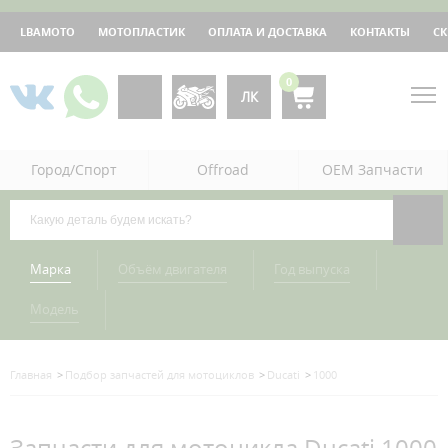
LBAMOTO
МОТОПЛАСТИК
ОПЛАТА И ДОСТАВКА
КОНТАКТЫ
С
0
ЛК
Город/Спорт
Offroad
OEM Запчасти
Марка
Объём двигателя
Год выпуска
Модель
Главная
Подбор запчастей для мотоциклов
Ducati
1000