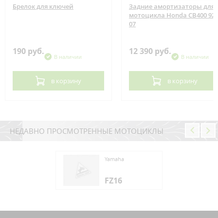
Брелок для ключей
Задние амортизаторы для
мотоцикла Honda CB400 92-
07
190 руб.
12 390 руб.
В наличии
В наличии
в корзину
в корзину
НЕДАВНО ПРОСМОТРЕННЫЕ МОТОЦИКЛЫ
aha
Yamaha
16
FZ16
aha