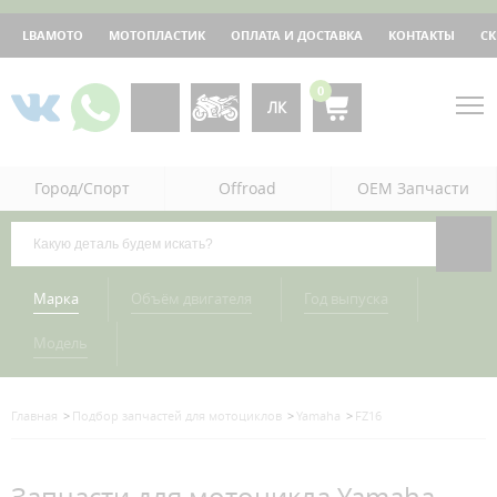
LBAMOTO
МОТОПЛАСТИК
ОПЛАТА И ДОСТАВКА
КОНТАКТЫ
С
0
ЛК
Город/Спорт
Offroad
OEM Запчасти
Марка
Объём двигателя
Год выпуска
Модель
Главная
Подбор запчастей для мотоциклов
Yamaha
FZ16