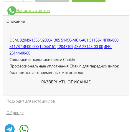
Написать в вотсап
Описание
OEM:
92049-1356
92093-1305
51490-MCK-A01
51153-14F00-000
51173-14F00-000
T2044161
T2047109
4XV-23145-00-00
4EB-
23144-00-00
Сальники и пыльники вилки Chakin
Профессиональные уплотнения Chakin для передних вилок
большинства современных мотоциклов...
РАЗВЕРНУТЬ ОПИСАНИЕ
Подходит для мотоциклов
О бренде