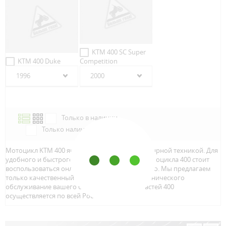
KTM 400 SC Super
KTM 400 Duke
Competition
1996
2000
Только в наличии
Только наличие м.Аэропорт
Мотоцикл KTM 400 является достаточно популярной техникой. Для
удобного и быстрого поиска запчастей для мотоцикла 400 стоит
воспользоваться онлайн каталогом от ЛБАмото. Мы предлагаем
только качественный тюнинг и детали для технического
обслуживание вашего байка. Доставка запчастей 400
осуществляется по всей Росcии.