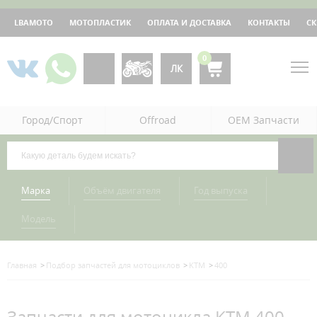
LBAMOTO
МОТОПЛАСТИК
ОПЛАТА И ДОСТАВКА
КОНТАКТЫ
С
0
ЛК
Город/Спорт
Offroad
OEM Запчасти
Марка
Объём двигателя
Год выпуска
Модель
Главная
Подбор запчастей для мотоциклов
KTM
400