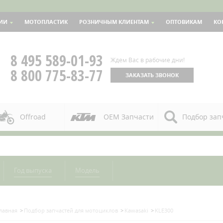
ИИ
МОТОПЛАСТИК
РОЗНИЧНЫМ КЛИЕНТАМ
ОПТОВИКАМ
КО
8 495 589-01-93
Ждем Вас в рабочие дни!
8 800 775-83-77
ЗАКАЗАТЬ ЗВОНОК
Offroad
OEM Запчасти
Подбор зап
Год выпуска
Модель
лавная
Подбор запчастей для мотоциклов
Kawasaki
KLE300