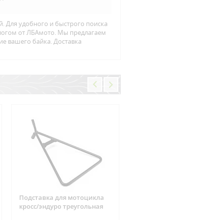
й. Для удобного и быстрого поиска
алогом от ЛБАмото. Мы предлагаем
ие вашего байка. Доставка
Подставка для мотоцикла
Фишка реле зарядки 6
кросс/эндуро треугольная
контактов Suzuki, CAN-AM
ARCTIC CAT, Yamaha, Hond