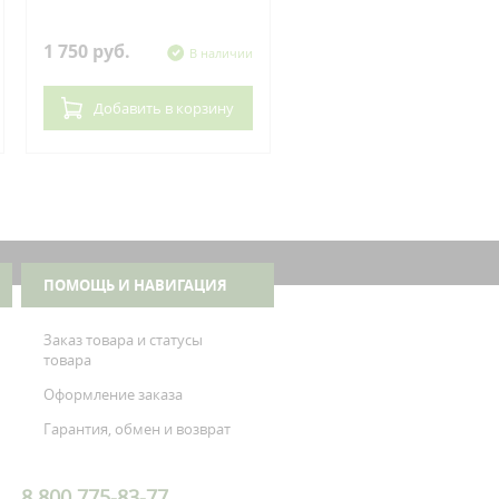
Kawasaki
1 750 руб.
620 руб.
В наличии
В нал
Добавить
в корзину
Добавить
в корзин
ПОМОЩЬ И НАВИГАЦИЯ
Заказ товара и статусы
товара
Оформление заказа
Гарантия, обмен и возврат
8 800 775-83-77,