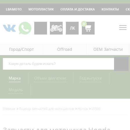
LBAMOTO
МОТОПЛАСТИК
ОПЛАТА И ДОСТАВКА
КОНТАКТЫ
С
0
ЛК
Город/Спорт
Offroad
OEM Запчасти
Марка
Объём двигателя
Год выпуска
Модель
Главная
Подбор запчастей для мотоциклов
Honda
VF500