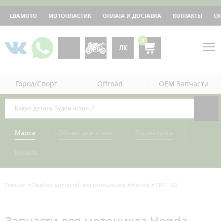
LBAMOTO
МОТОПЛАСТИК
ОПЛАТА И ДОСТАВКА
КОНТАКТЫ
С
0
ЛК
Город/Спорт
Offroad
OEM Запчасти
Марка
Объём двигателя
Год выпуска
Модель
Главная
Подбор запчастей для мотоциклов
Honda
CRF1100