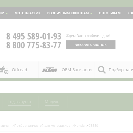
ИИ
МОТОПЛАСТИК
РОЗНИЧНЫМ КЛИЕНТАМ
ОПТОВИКАМ
КО
8 495 589-01-93
Ждем Вас в рабочие дни!
8 800 775-83-77
ЗАКАЗАТЬ ЗВОНОК
Offroad
OEM Запчасти
Подбор зап
Год выпуска
Модель
лавная
Подбор запчастей для мотоциклов
Honda
CB550