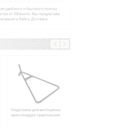
ля удобного и быстрого поиска
логом от ЛБАмото. Мы предлагаем
ие вашего байка. Доставка
Подставка для мотоцикла
Фишка реле зарядки 6
кросс/эндуро треугольная
контактов Suzuki, CAN-AM
ARCTIC CAT, Yamaha, Hond
Kawasaki