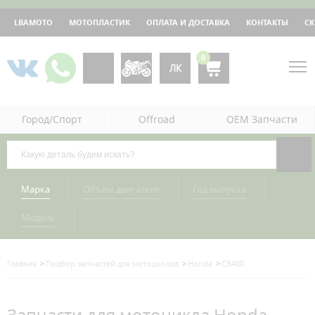
LBAMOTO
МОТОПЛАСТИК
ОПЛАТА И ДОСТАВКА
КОНТАКТЫ
С
0
ЛК
Город/Спорт
Offroad
OEM Запчасти
Марка
Объём двигателя
Год выпуска
Модель
Главная
Подбор запчастей для мотоциклов
Honda
CB400