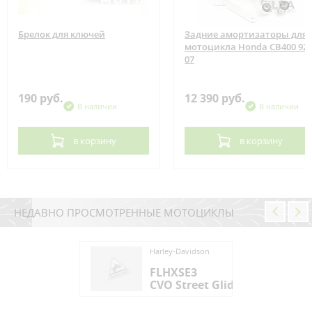
Брелок для ключей
Задние амортизаторы для
мотоцикла Honda CB400 92-
07
190 руб.
12 390 руб.
В наличии
В наличии
в корзину
в корзину
НЕДАВНО ПРОСМОТРЕННЫЕ МОТОЦИКЛЫ
ey-Davidson
Harley-Davidson
HXSE3
FLHXSE3
 Street Glide
CVO Street Glide
ey-Davidson