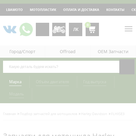
LBAMOTO
МОТОПЛАСТИК
ОПЛАТА И ДОСТАВКА
КОНТАКТЫ
С
0
ЛК
Город/Спорт
Offroad
OEM Запчасти
Марка
Объём двигателя
Год выпуска
Модель
Главная
Подбор запчастей для мотоциклов
Harley-Davidson
FLHXSE3