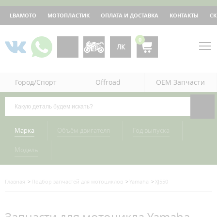
LBAMOTO
МОТОПЛАСТИК
ОПЛАТА И ДОСТАВКА
КОНТАКТЫ
С
0
ЛК
Город/Спорт
Offroad
OEM Запчасти
Марка
Объём двигателя
Год выпуска
Модель
Главная
Подбор запчастей для мотоциклов
Yamaha
XJ550