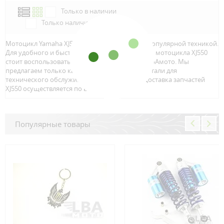
Только в наличии
Только наличие м.Аэропорт
Мотоцикл Yamaha XJ550 является достаточно популярной техникой.
Для удобного и быстрого поиска запчастей для мотоцикла XJ550
стоит воспользоваться онлайн каталогом от ЛБАмото. Мы
предлагаем только качественный тюнинг и детали для
технического обслуживание вашего байка. Доставка запчастей
XJ550 осуществляется по всей Росcии.
Популярные товары