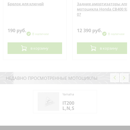
Брелок для ключей
Задние амортизаторы для
мотоцикла Honda CB400 92-
07
190 руб.
12 390 руб.
В наличии
В наличии
в корзину
в корзину
НЕДАВНО ПРОСМОТРЕННЫЕ МОТОЦИКЛЫ
aha
Yamaha
00
IT200
,S
L,N,S
aha
00