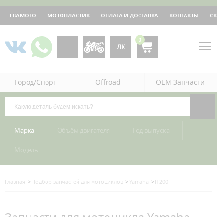
LBAMOTO
МОТОПЛАСТИК
ОПЛАТА И ДОСТАВКА
КОНТАКТЫ
С
0
ЛК
Город/Спорт
Offroad
OEM Запчасти
Марка
Объём двигателя
Год выпуска
Модель
Главная
Подбор запчастей для мотоциклов
Yamaha
IT200