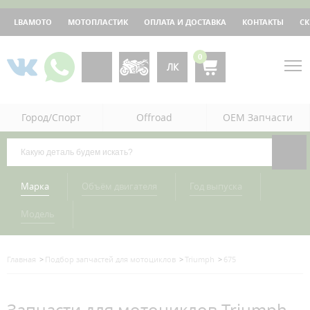
LBAMOTO
МОТОПЛАСТИК
ОПЛАТА И ДОСТАВКА
КОНТАКТЫ
С
0
ЛК
Город/Спорт
Offroad
OEM Запчасти
Марка
Объём двигателя
Год выпуска
Модель
Главная
Подбор запчастей для мотоциклов
Triumph
675