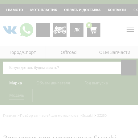
LBAMOTO
МОТОПЛАСТИК
ОПЛАТА И ДОСТАВКА
КОНТАКТЫ
С
0
ЛК
Город/Спорт
Offroad
OEM Запчасти
Марка
Объём двигателя
Год выпуска
Модель
Главная
Подбор запчастей для мотоциклов
Suzuki
GZ250