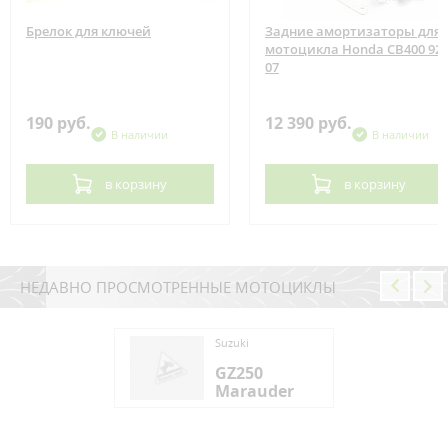
Брелок для ключей
Задние амортизаторы для
мотоцикла Honda CB400 92-
07
190 руб.
12 390 руб.
В наличии
В наличии
в корзину
в корзину
НЕДАВНО ПРОСМОТРЕННЫЕ МОТОЦИКЛЫ
ki
Suzuki
250
GZ250
rauder
Marauder
ki