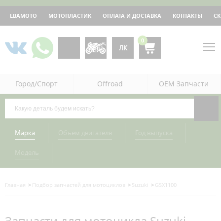
LBAMOTO
МОТОПЛАСТИК
ОПЛАТА И ДОСТАВКА
КОНТАКТЫ
С
0
ЛК
Город/Спорт
Offroad
OEM Запчасти
Марка
Объём двигателя
Год выпуска
Модель
Главная
Подбор запчастей для мотоциклов
Suzuki
GSX1100