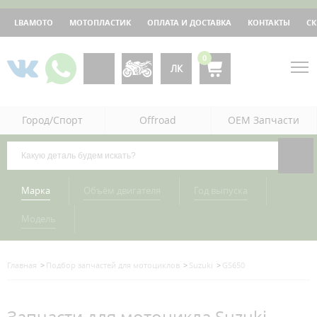
LBAMOTO
МОТОПЛАСТИК
ОПЛАТА И ДОСТАВКА
КОНТАКТЫ
С
0
ЛК
Город/Спорт
Offroad
OEM Запчасти
Марка
Объём двигателя
Год выпуска
Модель
Главная
Подбор запчастей для мотоциклов
Suzuki
GS650