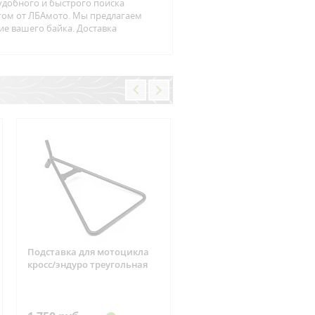
удобного и быстрого поиска
огом от ЛБАмото. Мы предлагаем
ие вашего байка. Доставка
Подставка для мотоцикла
Фишка реле зарядки 6
кросс/эндуро треугольная
контактов Suzuki, CAN-AM
ARCTIC CAT, Yamaha, Hond
Kawasaki