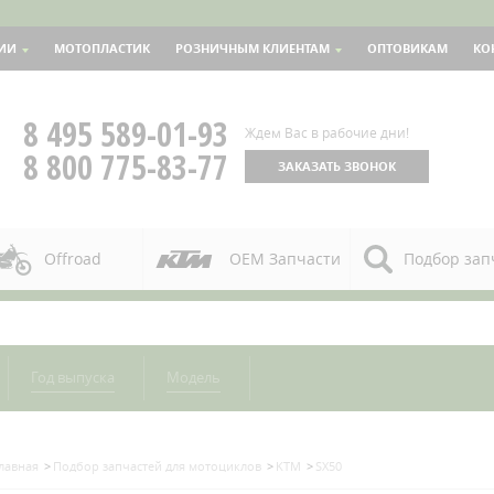
ИИ
МОТОПЛАСТИК
РОЗНИЧНЫМ КЛИЕНТАМ
ОПТОВИКАМ
КО
8 495 589-01-93
Ждем Вас в рабочие дни!
8 800 775-83-77
ЗАКАЗАТЬ ЗВОНОК
Offroad
OEM Запчасти
Подбор зап
Год выпуска
Модель
лавная
Подбор запчастей для мотоциклов
KTM
SX50