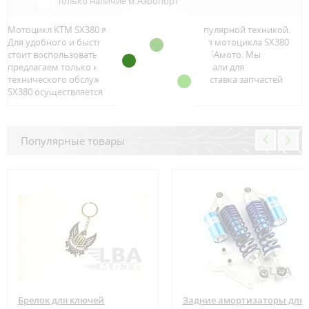
Только наличие м.Аэропорт
Мотоцикл KTM SX380 является достаточно популярной техникой.
Для удобного и быстрого поиска запчастей для мотоцикла SX380
стоит воспользоваться онлайн каталогом от ЛБАмото. Мы
предлагаем только качественный тюнинг и детали для
технического обслуживание вашего байка. Доставка запчастей
SX380 осуществляется по всей Росcии.
Популярные товары
Брелок для ключей
Задние амортизаторы для