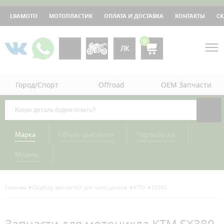
LBAMOTO
МОТОПЛАСТИК
ОПЛАТА И ДОСТАВКА
КОНТАКТЫ
С
0
ЛК
Город/Спорт
Offroad
OEM Запчасти
Марка
Объём двигателя
Год выпуска
Модель
Главная
Подбор запчастей для мотоциклов
KTM
SX380