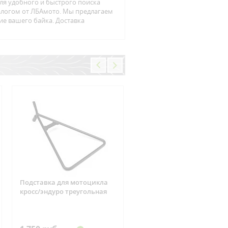
ля удобного и быстрого поиска
талогом от ЛБАмото. Мы предлагаем
ие вашего байка. Доставка
Подставка для мотоцикла
Фишка реле зарядки 6
кросс/эндуро треугольная
контактов Suzuki, CAN-AM
ARCTIC CAT, Yamaha, Hond
Kawasaki