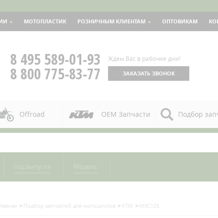
ИИ
МОТОПЛАСТИК
РОЗНИЧНЫМ КЛИЕНТАМ
ОПТОВИКАМ
КО
8 495 589-01-93
Ждем Вас в рабочие дни!
8 800 775-83-77
ЗАКАЗАТЬ ЗВОНОК
Offroad
OEM Запчасти
Подбор зап
Год выпуска
Модель
лавная
Подбор запчастей для мотоциклов
KTM
MXC125