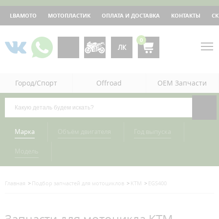
LBAMOTO
МОТОПЛАСТИК
ОПЛАТА И ДОСТАВКА
КОНТАКТЫ
С
0
ЛК
Город/Спорт
Offroad
OEM Запчасти
Марка
Объём двигателя
Год выпуска
Модель
Главная
Подбор запчастей для мотоциклов
KTM
EGS400