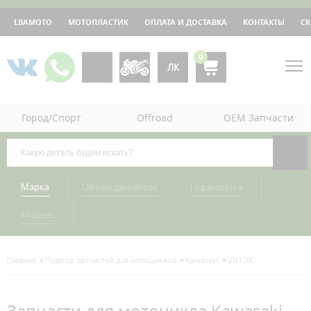
LBAMOTO
МОТОПЛАСТИК
ОПЛАТА И ДОСТАВКА
КОНТАКТЫ
С
0
ЛК
Город/Спорт
Offroad
OEM Запчасти
Марка
Объём двигателя
Год выпуска
Модель
Главная
Подбор запчастей для мотоциклов
Kawasaki
VN1700