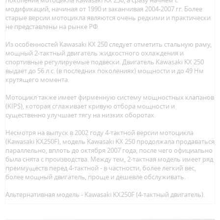
поколения мотоцикла Kawasaki KX 250, а сразу начнем с
модификаций, начиная от 1990 и заканчивая 2004-2007 гг. Более
старые версии мотоцикла являются очень редкими и практически
не представлены на рынке РФ.
Из особенностей Kawasaki KX 250 следует отметить стальную раму,
мощный 2-тактный двигатель жидкостного охлаждения и
спортивные регулируемые подвески. Двигатель Kawasaki KX 250
выдает до 56 л.с. (в последних поколениях) мощности и до 49 Нм
крутящего момента.
Мотоцикл также имеет фирменную систему мощностных клапанов
(KIPS), которая сглаживает кривую отбора мощности и
существенно улучшает тягу на низких оборотах.
Несмотря на выпуск в 2002 году 4-тактной версии мотоцикла
(Kawasaki KX250F), модель Kawasaki KX 250 продолжала продаваться
параллельно, вплоть до октября 2007 года, после чего официально
была снята с производства. Между тем, 2-тактная модель имеет ряд
преимуществ перед 4-тактной - в частности, более легкий вес,
более мощный двигатель, проще и дешевле обслуживать.
Альтернативная модель - Kawasaki KX250F (4-тактный двигатель).