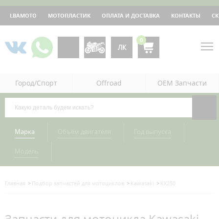
LBAMOTO
МОТОПЛАСТИК
ОПЛАТА И ДОСТАВКА
КОНТАКТЫ
С
0
ЛК
Город/Спорт
Offroad
OEM Запчасти
Марка
Объём двигателя
Год выпуска
Модель
Главная
Подбор запчастей для мотоциклов
Kawasaki
KX250