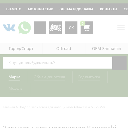
LBAMOTO
МОТОПЛАСТИК
ОПЛАТА И ДОСТАВКА
КОНТАКТЫ
С
0
ЛК
Город/Спорт
Offroad
OEM Запчасти
Марка
Объём двигателя
Год выпуска
Модель
Главная
Подбор запчастей для мотоциклов
Kawasaki
KVF750