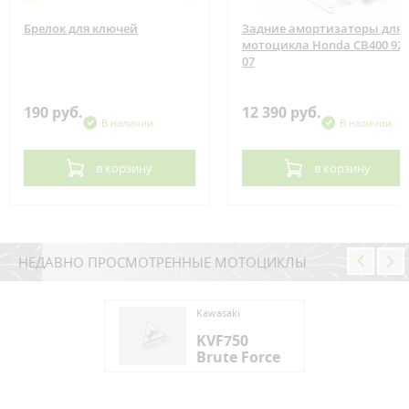
Брелок для ключей
Задние амортизаторы для
мотоцикла Honda CB400 92-
07
190 руб.
12 390 руб.
В наличии
В наличии
в корзину
в корзину
НЕДАВНО ПРОСМОТРЕННЫЕ МОТОЦИКЛЫ
saki
Kawasaki
F750
KVF750
ute Force
Brute Force
saki