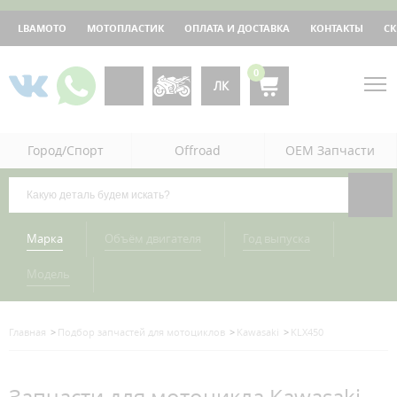
LBAMOTO
МОТОПЛАСТИК
ОПЛАТА И ДОСТАВКА
КОНТАКТЫ
С
0
ЛК
Город/Спорт
Offroad
OEM Запчасти
Марка
Объём двигателя
Год выпуска
Модель
Главная
Подбор запчастей для мотоциклов
Kawasaki
KLX450