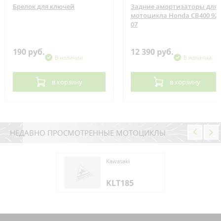
Брелок для ключей
Задние амортизаторы для
мотоцикла Honda CB400 92-
07
190 руб.
12 390 руб.
В наличии
В наличии
в корзину
в корзину
НЕДАВНО ПРОСМОТРЕННЫЕ МОТОЦИКЛЫ
saki
Kawasaki
T185
KLT185
saki