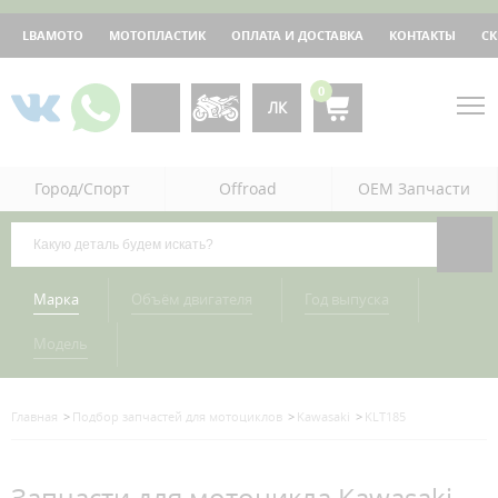
LBAMOTO
МОТОПЛАСТИК
ОПЛАТА И ДОСТАВКА
КОНТАКТЫ
С
0
ЛК
Город/Спорт
Offroad
OEM Запчасти
Марка
Объём двигателя
Год выпуска
Модель
Главная
Подбор запчастей для мотоциклов
Kawasaki
KLT185