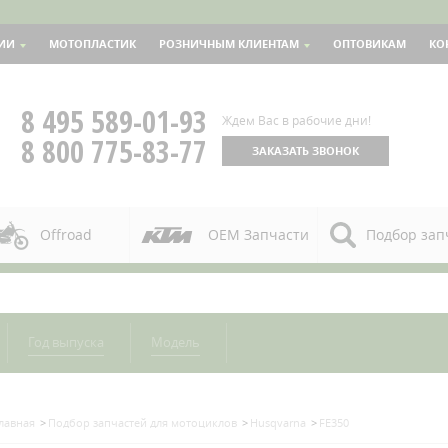
ИИ
МОТОПЛАСТИК
РОЗНИЧНЫМ КЛИЕНТАМ
ОПТОВИКАМ
КО
8 495 589-01-93
Ждем Вас в рабочие дни!
8 800 775-83-77
ЗАКАЗАТЬ ЗВОНОК
Offroad
OEM Запчасти
Подбор зап
Год выпуска
Модель
лавная
Подбор запчастей для мотоциклов
Husqvarna
FE350