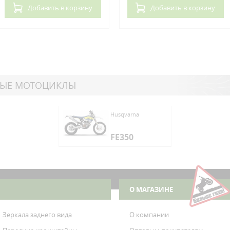
Добавить
в корзину
Добавить
в корзину
НЫЕ МОТОЦИКЛЫ
varna
Husqvarna
350
FE350
varna
350
О МАГАЗИНЕ
Зеркала заднего вида
О компании