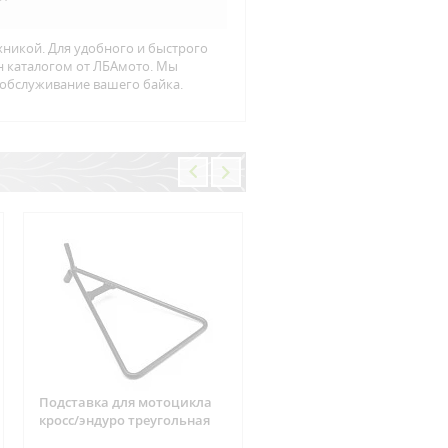
хникой. Для удобного и быстрого
йн каталогом от ЛБАмото. Мы
 обслуживание вашего байка.
Подставка для мотоцикла
Фишка реле зарядки 6
кросс/эндуро треугольная
контактов Suzuki, CAN-AM
ARCTIC CAT, Yamaha, Hond