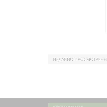
НЕДАВНО ПРОСМОТРЕН
Harl
FL
Her
Harl
FL
Her