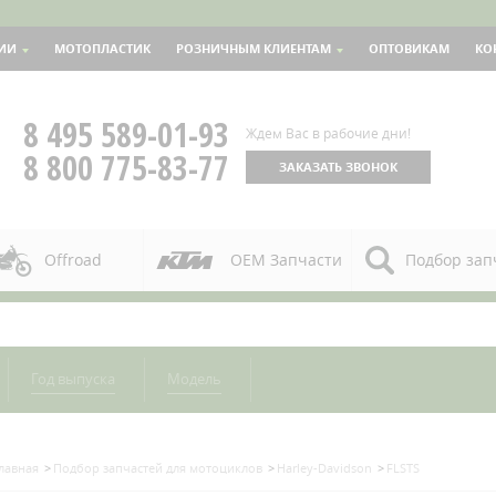
ИИ
МОТОПЛАСТИК
РОЗНИЧНЫМ КЛИЕНТАМ
ОПТОВИКАМ
КО
8 495 589-01-93
Ждем Вас в рабочие дни!
8 800 775-83-77
ЗАКАЗАТЬ ЗВОНОК
Offroad
OEM Запчасти
Подбор зап
Год выпуска
Модель
лавная
Подбор запчастей для мотоциклов
Harley-Davidson
FLSTS