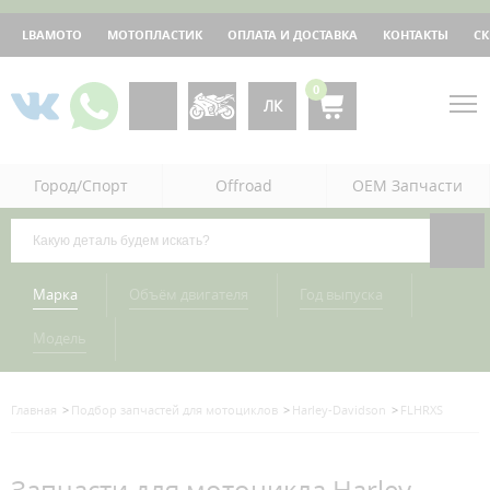
LBAMOTO
МОТОПЛАСТИК
ОПЛАТА И ДОСТАВКА
КОНТАКТЫ
С
0
ЛК
Город/Спорт
Offroad
OEM Запчасти
Марка
Объём двигателя
Год выпуска
Модель
Главная
Подбор запчастей для мотоциклов
Harley-Davidson
FLHRXS