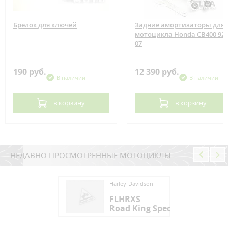
Брелок для ключей
Задние амортизаторы для
мотоцикла Honda CB400 92-
07
190 руб.
12 390 руб.
В наличии
В наличии
в корзину
в корзину
НЕДАВНО ПРОСМОТРЕННЫЕ МОТОЦИКЛЫ
ey-Davidson
Harley-Davidson
HRXS
FLHRXS
d King Special
Road King Special
ey-Davidson