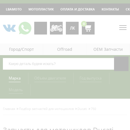
LBAMOTO
МОТОПЛАСТИК
ОПЛАТА И ДОСТАВКА
КОНТАКТЫ
С
0
ЛК
Город/Спорт
Offroad
OEM Запчасти
Марка
Объём двигателя
Год выпуска
Модель
Главная
Подбор запчастей для мотоциклов
Ducati
750