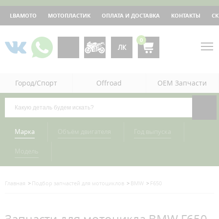
LBAMOTO
МОТОПЛАСТИК
ОПЛАТА И ДОСТАВКА
КОНТАКТЫ
С
0
ЛК
Город/Спорт
Offroad
OEM Запчасти
Марка
Объём двигателя
Год выпуска
Модель
Главная
Подбор запчастей для мотоциклов
BMW
F650