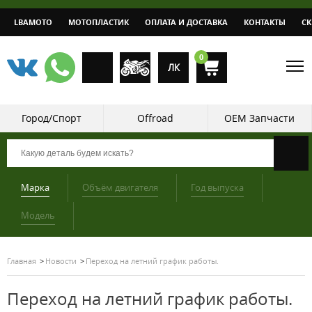
LBAMOTO
МОТОПЛАСТИК
ОПЛАТА И ДОСТАВКА
КОНТАКТЫ
С
0
ЛК
Город/Спорт
Offroad
OEM Запчасти
Марка
Объём двигателя
Год выпуска
Модель
Главная
Новости
Переход на летний график работы.
Переход на летний график работы.