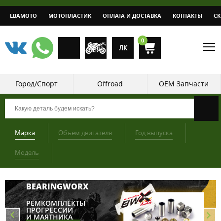
LBAMOTO
МОТОПЛАСТИК
ОПЛАТА И ДОСТАВКА
КОНТАКТЫ
С
0
ЛК
Город/Спорт
Offroad
OEM Запчасти
Марка
Объём двигателя
Год выпуска
Модель
BEARINGWORX
РЕМКОМПЛЕКТЫ
ПРОГРЕССИИ
И МАЯТНИКА