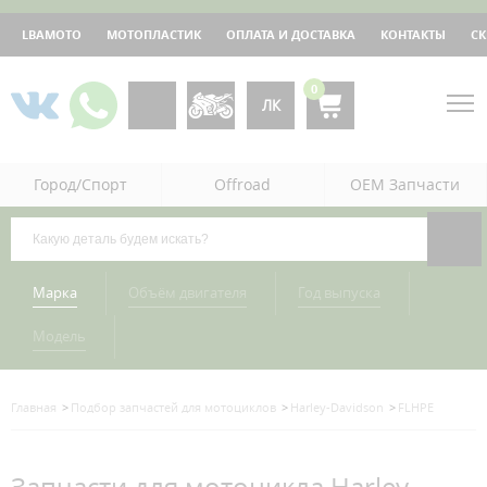
LBAMOTO
МОТОПЛАСТИК
ОПЛАТА И ДОСТАВКА
КОНТАКТЫ
С
0
ЛК
Город/Спорт
Offroad
OEM Запчасти
Марка
Объём двигателя
Год выпуска
Модель
Главная
Подбор запчастей для мотоциклов
Harley-Davidson
FLHPE