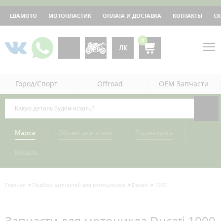
LBAMOTO
МОТОПЛАСТИК
ОПЛАТА И ДОСТАВКА
КОНТАКТЫ
С
0
ЛК
Город/Спорт
Offroad
OEM Запчасти
Марка
Объём двигателя
Год выпуска
Модель
Главная
Подбор запчастей для мотоциклов
Ducati
1000