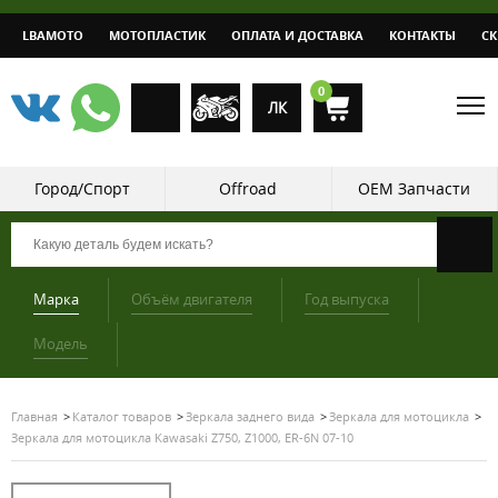
LBAMOTO
МОТОПЛАСТИК
ОПЛАТА И ДОСТАВКА
КОНТАКТЫ
С
0
ЛК
Город/Спорт
Offroad
OEM Запчасти
Марка
Объём двигателя
Год выпуска
Модель
Главная
Каталог товаров
Зеркала заднего вида
Зеркала для мотоцикла
Зеркала для мотоцикла Kawasaki Z750, Z1000, ER-6N 07-10